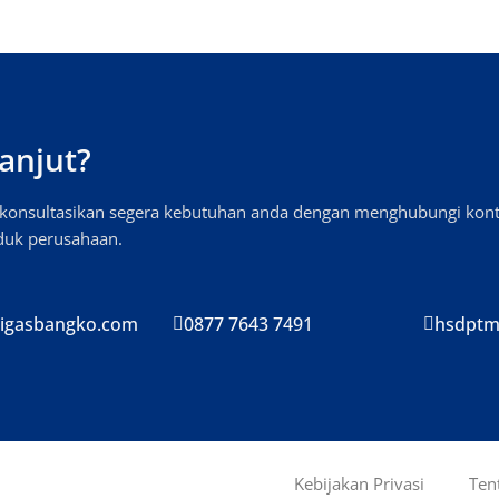
anjut?
, konsultasikan segera kebutuhan anda dengan menghubungi kon
oduk perusahaan.
igasbangko.com
0877 7643 7491
hsdptm
Kebijakan Privasi
Ten