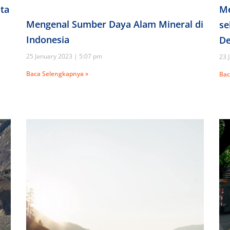
ota
Me
Mengenal Sumber Daya Alam Mineral di
se
Indonesia
D
25 January 2023
5:07 pm
23 
Baca Selengkapnya »
Bac