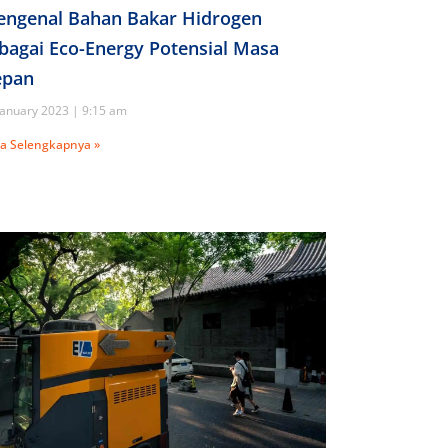
ngenal Bahan Bakar Hidrogen
bagai Eco-Energy Potensial Masa
epan
January 2023
9:15 am
a Selengkapnya »