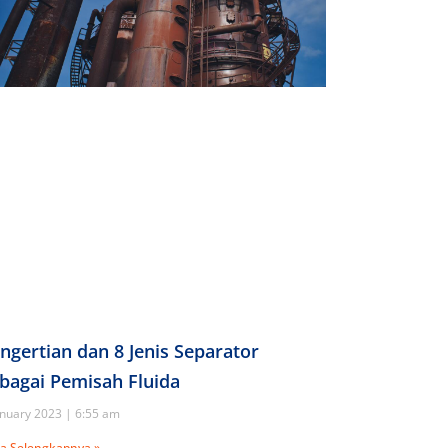
ngertian dan 8 Jenis Separator
bagai Pemisah Fluida
anuary 2023
6:55 am
a Selengkapnya »