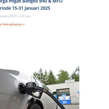
rga migas Bangko B40 & MFO
riode 15-31 Januari 2025
January 2025
2:41 pm
a Selengkapnya »