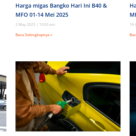
Ha
Harga migas Bangko Hari Ini B40 &
MF
MFO 01-14 Mei 2025
16 
2 May 2025
10:03 am
Bac
Baca Selengkapnya »