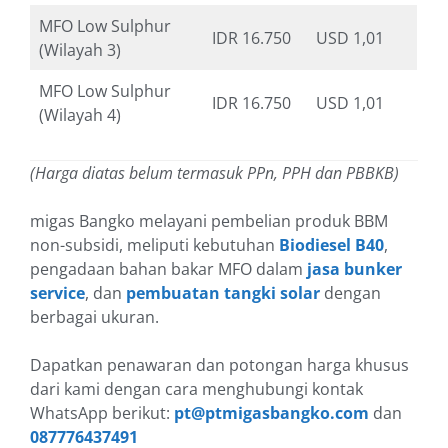
MFO Low Sulphur
IDR 16.750
USD 1,01
(Wilayah 3)
MFO Low Sulphur
IDR 16.750
USD 1,01
(Wilayah 4)
(Harga diatas belum termasuk PPn, PPH dan PBBKB)
migas Bangko melayani pembelian produk BBM
non-subsidi, meliputi kebutuhan
Biodiesel B40
,
pengadaan bahan bakar MFO dalam
jasa bunker
service
, dan
pembuatan tangki solar
dengan
berbagai ukuran.
Dapatkan penawaran dan potongan harga khusus
dari kami dengan cara menghubungi kontak
WhatsApp berikut:
pt@ptmigasbangko.com
dan
087776437491