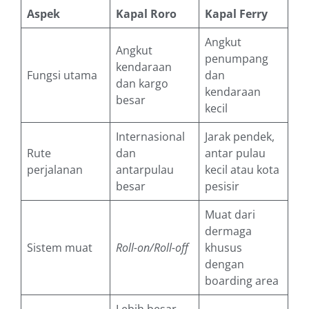
Aspek
Kapal Roro
Kapal Ferry
Angkut
Angkut
penumpang
kendaraan
Fungsi utama
dan
dan kargo
kendaraan
besar
kecil
Internasional
Jarak pendek,
Rute
dan
antar pulau
perjalanan
antarpulau
kecil atau kota
besar
pesisir
Muat dari
dermaga
Sistem muat
Roll-on/Roll-off
khusus
dengan
boarding area